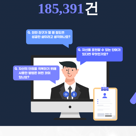
185,391
건