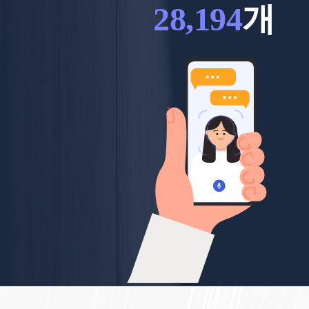
28,194
개