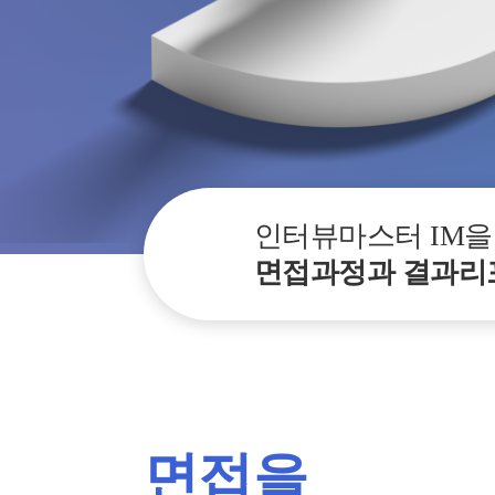
인터뷰마스터 IM을
면접과정과 결과리
면접을